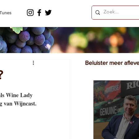
iTunes
Beluister meer aflev
?
als Wine Lady 
ng van Wijncast.