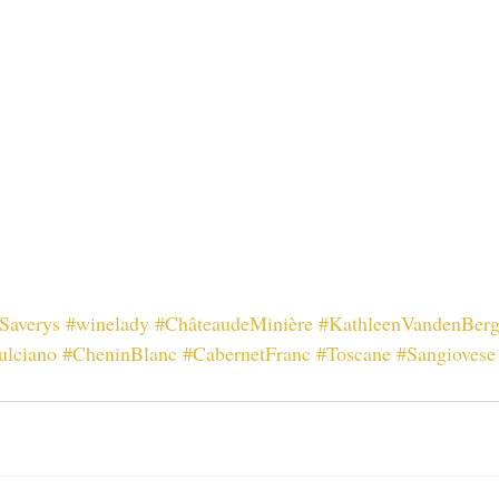
Saverys
#winelady
#ChâteaudeMinière
#KathleenVandenBer
ulciano
#CheninBlanc
#CabernetFranc
#Toscane
#Sangiovese