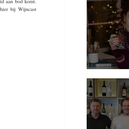
id aan bod komt. 
ier bij Wijncast 
Porto - Regula