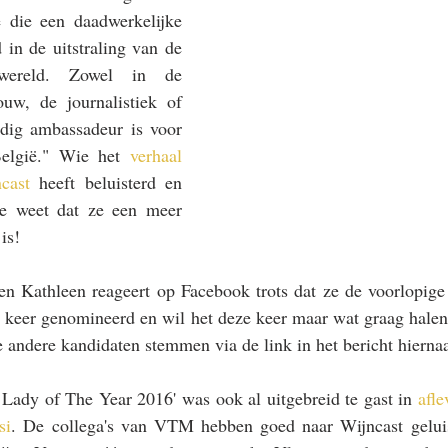
 die een daadwerkelijke 
 in de uitstraling van de 
ereld. Zowel in de 
uw, de journalistiek of 
dig ambassadeur is voor 
elgië." Wie het 
verhaal 
cast
 heeft beluisterd en 
de weet dat ze een meer 
is!
en Kathleen reageert op Facebook trots dat ze de voorlopige 
ar keer genomineerd en wil het deze keer maar wat graag halen.
e andere kandidaten stemmen via de link in het bericht hiernaa
Lady of The Year 2016' was ook al uitgebreid te gast in 
afle
si
. De collega's van VTM hebben goed naar Wijncast geluis