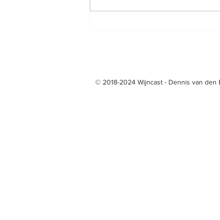
Tre Bicchieri voor Nicosia in
Gambero Rosso 2020
© 2018-2024 Wijncast - Dennis van den 