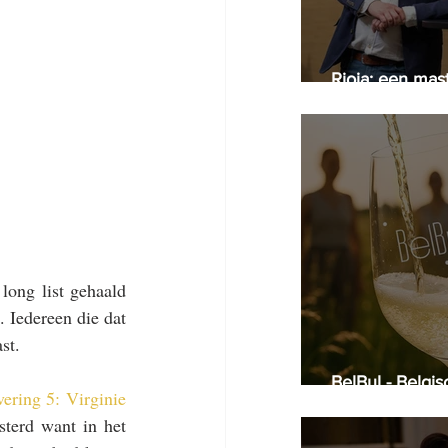
Rioja: een mas
Arijs
long list gehaald 
 Iedereen die dat 
st.
BelBul - Belgi
vering 5: Virginie 
smoel
terd want in het 