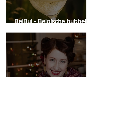
BelBul - Belgische bubbels
krijgen smoel
Porto - Regula Ysewijn