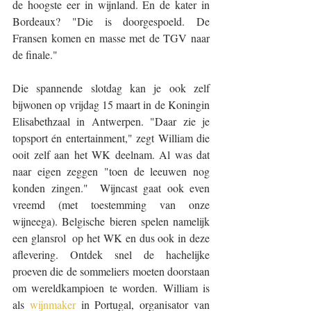
de hoogste eer in wijnland. En de kater in 
Bordeaux? "Die is doorgespoeld. De 
Fransen komen en masse met de TGV naar 
de finale."
Die spannende slotdag kan je ook zelf 
bijwonen op vrijdag 15 maart in de Koningin 
Elisabethzaal in Antwerpen. "Daar zie je 
topsport én entertainment," zegt William die 
ooit zelf aan het WK deelnam. Al was dat 
naar eigen zeggen "toen de leeuwen nog 
konden zingen."  Wijncast gaat ook even 
vreemd (met toestemming van onze 
wijneega). Belgische bieren spelen namelijk 
een glansrol  op het WK en dus ook in deze 
aflevering. Ontdek snel de hachelijke 
proeven die de sommeliers moeten doorstaan 
om wereldkampioen te worden. William is 
als 
wijnmaker
 in Portugal, organisator van 