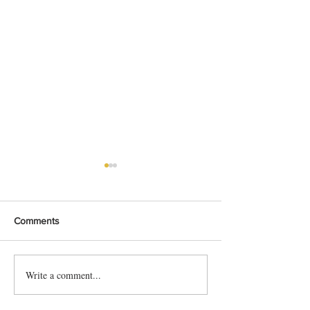
Comments
Porto - Regula Y
Write a comment...
BelBul - Belgische bubbels
krijgen smoel