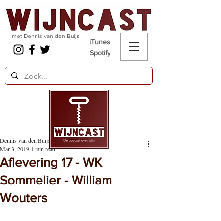
met Dennis van den Buijs
iTunes
Spotify
Dennis van den Buijs
Mar 3, 2019
1 min read
Aflevering 17 - WK
Sommelier - William
Wouters