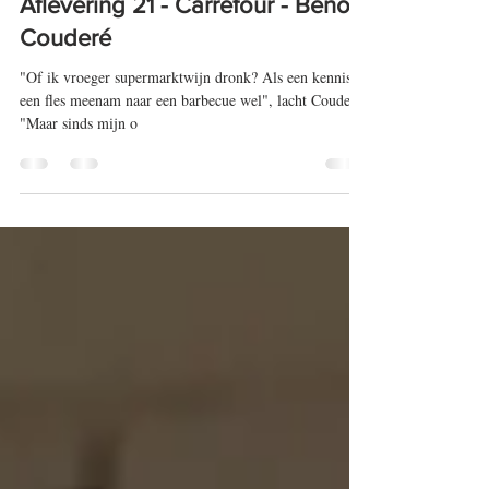
Oct 14, 2019
1 min read
Aflevering 21 - Carrefour - Benoît
Couderé
"Of ik vroeger supermarktwijn dronk? Als een kennis
een fles meenam naar een barbecue wel", lacht Couderé.
"Maar sinds mijn o