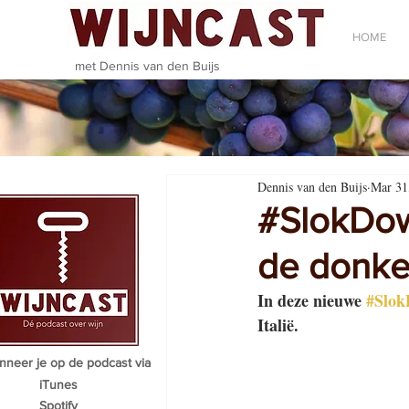
HOME
met Dennis van den Buijs
Dennis van den Buijs
Mar 31
#SlokDow
de donker
In deze nieuwe 
#Slo
Italië. 
neer je op de podcast via
iTunes
Spotify