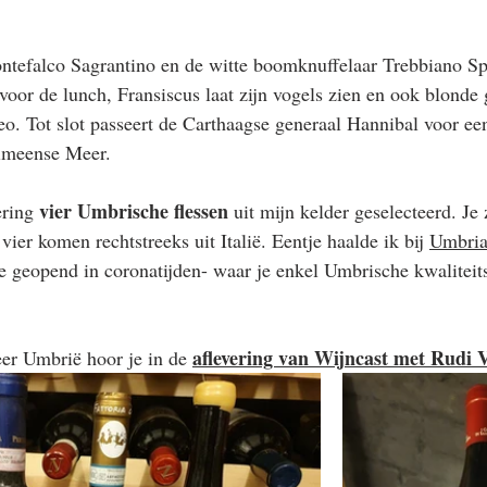
tefalco Sagrantino en de witte boomknuffelaar Trebbiano Spo
oor de lunch, Fransiscus laat zijn vogels zien en ook blond
eo. Tot slot passeert de Carthaagse generaal Hannibal voor ee
simeense Meer. 
vier Umbrische flessen 
ring 
uit mijn kelder geselecteerd. Je 
vier komen rechtstreeks uit Italië. Eentje haalde ik bij 
Umbria
ne geopend in coronatijden- waar je enkel Umbrische kwaliteits
aflevering van Wijncast met Rudi 
eer Umbrië hoor je in de 