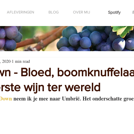
AFLEVERINGEN
BLOG
OVER MIJ
Spotify
, 2020
1 min read
n - Bloed, boomknuffelaa
ste wijn ter wereld
kDown
 neem ik je mee naar Umbrië. Het onderschatte groe