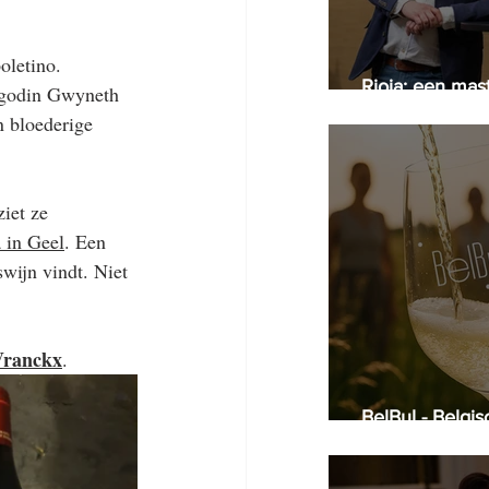
letino. 
Rioja: een mas
e godin Gwyneth 
Arijs
n bloederige 
ziet ze 
 in Geel
. Een 
wijn vindt. Niet 
Vranckx
.
BelBul - Belgi
smoel