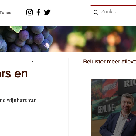
iTunes
Beluister meer aflev
rs en
ne wijnhart van 