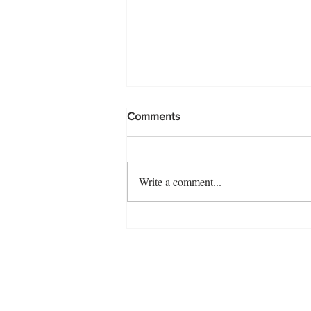
Comments
Write a comment...
Rioja: een masterclass met
Peter Arijs