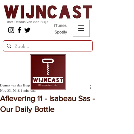
met Dennis van den Buijs
iTunes
Spotify
Dennis van den Buijs
Nov 23, 2018
1 min read
Aflevering 11 - Isabeau Sas -
Our Daily Bottle