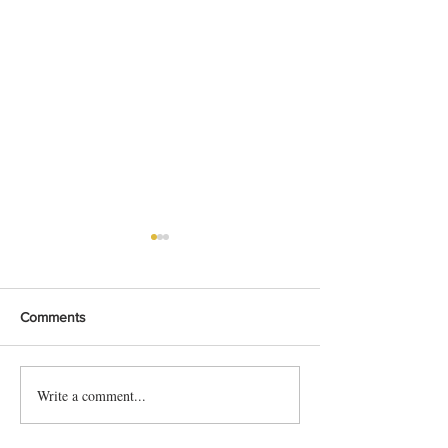
Comments
Porto - Regula Y
Write a comment...
BelBul - Belgische bubbels
krijgen smoel