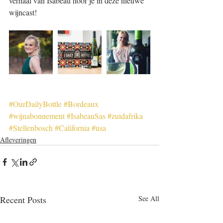
verhaal van Isabeau hoor je in deze nieuwe 
wijncast!
#OurDailyBottle
#Bordeaux
#wijnabonnement
#IsabeauSas
#zuidafrika
#Stellenbosch
#California
#usa
Afleveringen
Recent Posts
See All