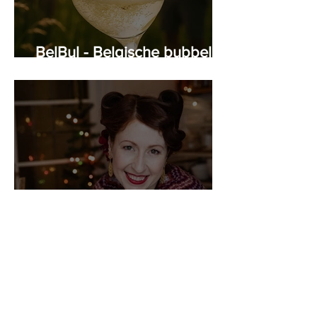
BelBul - Belgische bubbels
krijgen smoel
Porto - Regula Ysewijn