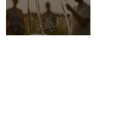
BelBul - Belgische bubbels
krijgen smoel