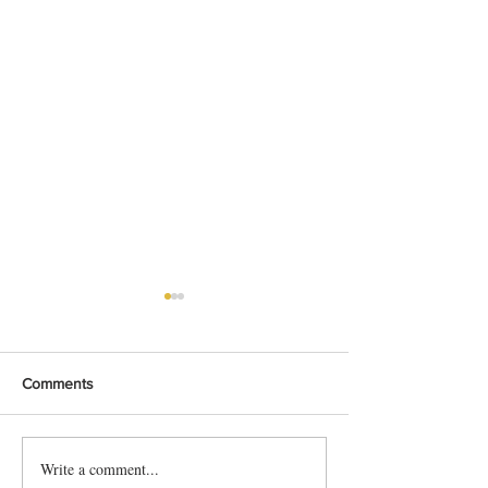
Comments
Sexy Sassicaia
Wijncast Millési
Write a comment...