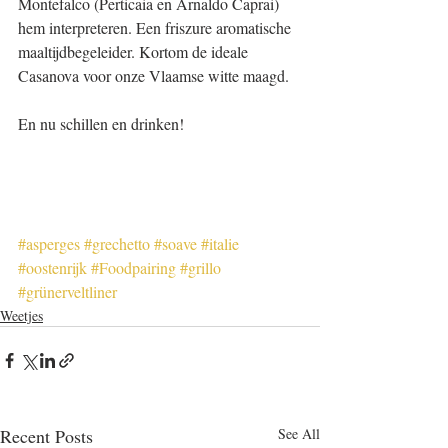
Montefalco (Perticaia en Arnaldo Caprai) 
hem interpreteren. Een friszure aromatische 
maaltijdbegeleider. Kortom de ideale 
Casanova voor onze Vlaamse witte maagd.
En nu schillen en drinken!
#asperges
#grechetto
#soave
#italie
#oostenrijk
#Foodpairing
#grillo
#grünerveltliner
Weetjes
Recent Posts
See All