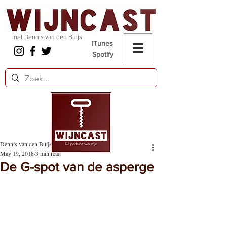
met Dennis van den Buijs
iTunes
Spotify
Dennis van den Buijs
May 19, 2018
3 min read
De G-spot van de asperge