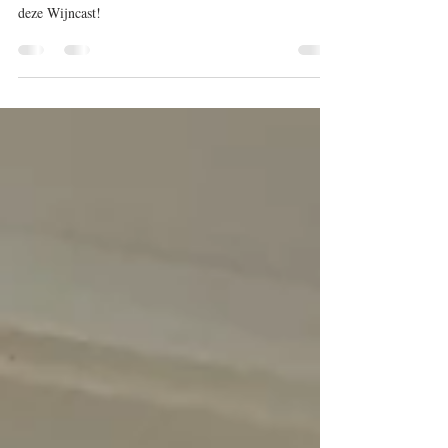
Sanaz Sadegh weet alles over de wijnen uit Finger
Lakes, New York USA én over wijn in Iran. Geniet van
deze Wijncast!