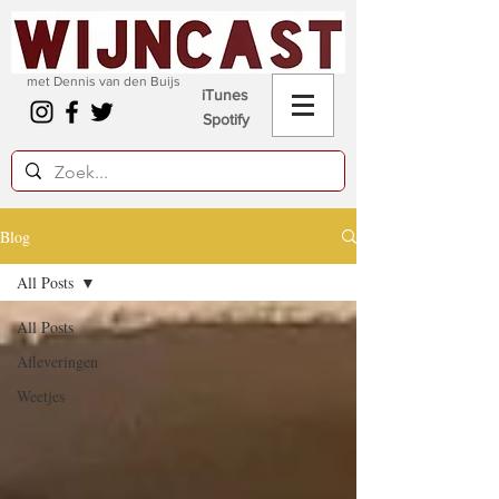
met Dennis van den Buijs
iTunes
Spotify
Blog
All Posts
All Posts
Afleveringen
Weetjes