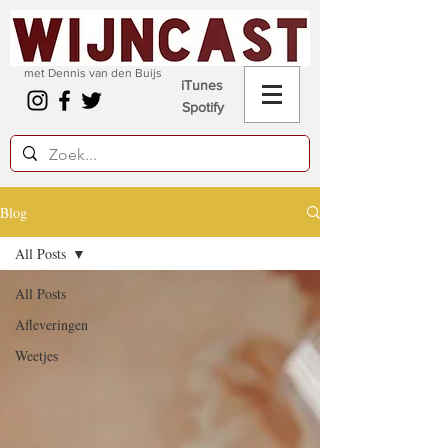
met Dennis van den Buijs
iTunes
Spotify
Blog
All Posts
All Posts
Afleveringen
Weetjes